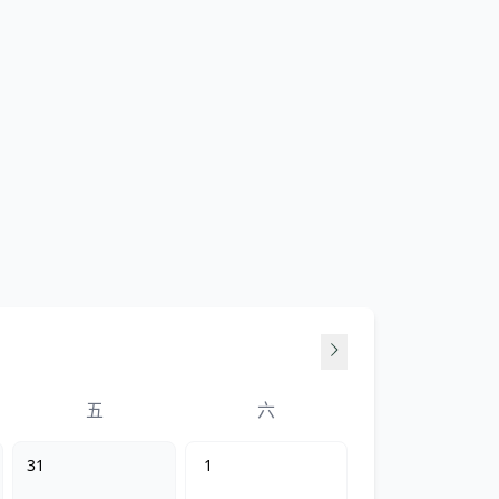
五
六
31
1